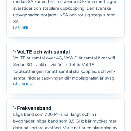
medan SA kör en helt fristående 5G-kärna med lägre
svarstider och stabilare uppkoppling. Den svenska
utbyggnaden började i NSA och rör sig stegvis mot
SA.
LÄS MER →
VoLTE och wifi-samtal
VoLTE är samtal över 4G, VoWiFi är samtal över wifi.
Sedan 3G släcktes vid årsskiftet är VoLTE
förutsättningen för att samtal ska kopplas, och wifi-
samtal räddar täckningen där mobilsignalen är svag.
LÄS MER →
Frekvensband
Låga band som 700 MHz når långt och in i
byggnader, höga band som 3,5 GHz bär mycket mer
data på kortare avstånd. Varje nät är en blandning av