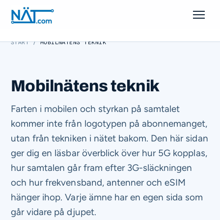
START
/
MOBILNÄTENS TEKNIK
Näten
Generationer
Mobilnätens teknik
Frekvensband
Farten i mobilen och styrkan på samtalet
Teknik
kommer inte från logotypen på abonnemanget,
utan från tekniken i nätet bakom. Den här sidan
Hitta abonnemang
ger dig en läsbar överblick över hur 5G kopplas,
hur samtalen går fram efter 3G-släckningen
och hur frekvensband, antenner och eSIM
hänger ihop. Varje ämne har en egen sida som
går vidare på djupet.