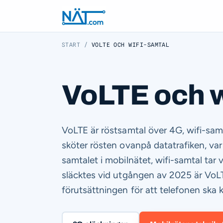
START
/
VOLTE OCH WIFI-SAMTAL
VoLTE och w
VoLTE är röstsamtal över 4G, wifi-samt
sköter rösten ovanpå datatrafiken, va
samtalet i mobilnätet, wifi-samtal tar
släcktes vid utgången av 2025 är VoLTE
förutsättningen för att telefonen ska 