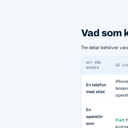
Vad som k
Tre delar behöver var
DET HÄR
SÅ LI
BEHÖVS
iPhone
En telefon
lanser
med stöd
operat
En
operatör
Klart
h
som
kostna