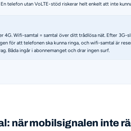
 En telefon utan VoLTE-stöd riskerar helt enkelt att inte kunna
 4G. Wifi-samtal = samtal över ditt trådlösa nät. Efter 3G-s
en för att telefonen ska kunna ringa, och wifi-samtal är res
vag. Båda ingår i abonnemanget och drar ingen surf.
l: när mobilsignalen inte r