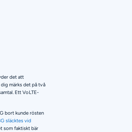
yder det att
 dig märks det på två
 samtal. Ett VoLTE-
4G bort kunde rösten
3G släcktes vid
t som faktiskt bär