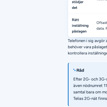
stödjer
det
Rätt
Oftast
inställning
data. 
påslagen
Telefonen i sig avgör a
behöver vara påslaget
kontrollera inställnin
Råd
Efter 2G- och 3G-s
även nödnumret 112.
samtal bara om mob
Telias 2G-nät finn