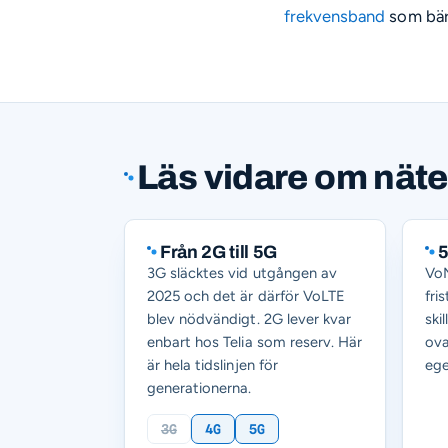
frekvensband
som bär 
Läs vidare om nät
Från 2G till 5G
5
3G släcktes vid utgången av
VoN
2025 och det är därför VoLTE
fri
blev nödvändigt. 2G lever kvar
ski
enbart hos Telia som reserv. Här
ova
är hela tidslinjen för
ege
generationerna.
3G
4G
5G