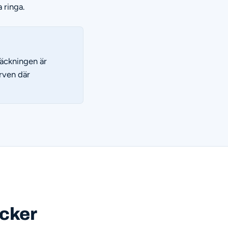
 ringa.
läckningen är
erven där
äcker