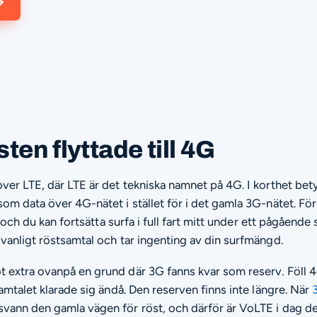
→
ten flyttade till 4G
ver LTE, där LTE är det tekniska namnet på 4G. I korthet bet
om data över 4G-nätet i stället för i det gamla 3G-nätet. För
re och du kan fortsätta surfa i full fart mitt under ett pågående
vanligt röstsamtal och tar ingenting av din surfmängd.
 extra ovanpå en grund där 3G fanns kvar som reserv. Föll 
samtalet klarade sig ändå. Den reserven finns inte längre. När
svann den gamla vägen för röst, och därför är VoLTE i dag de