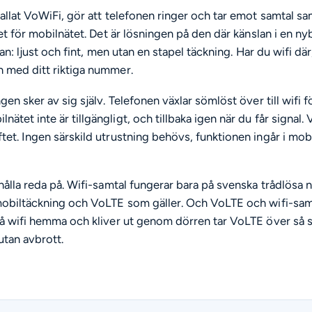
kallat VoWiFi, gör att telefonen ringer och tar emot samtal sa
llet för mobilnätet. Det är lösningen på den där känslan i en n
plan: ljust och fint, men utan en stapel täckning. Har du wifi där
h med ditt riktiga nummer.
gen sker av sig själv. Telefonen växlar sömlöst över till wifi 
tet inte är tillgängligt, och tillbaka igen när du får signal.
ftet. Ingen särskild utrustning behövs, funktionen ingår i 
 hålla reda på. Wifi-samtal fungerar bara på svenska trådlösa n
 mobiltäckning och VoLTE som gäller. Och VoLTE och wifi-sam
 på wifi hemma och kliver ut genom dörren tar VoLTE över så 
utan avbrott.