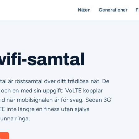
Näten
Generationer
F
ifi-samtal
al är röstsamtal över ditt trådlösa nät. De
r och en med sin uppgift: VoLTE kopplar
 vid när mobilsignalen är för svag. Sedan 3G
 inte längre en finess utan själva
kunna ringa.