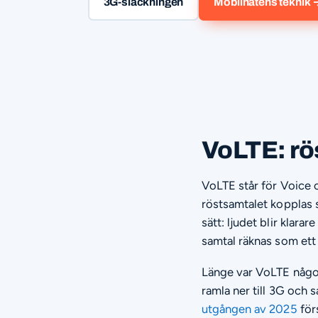
3G-släckningen
Mobilnätens teknik 
VoLTE: rös
VoLTE står för Voice o
röstsamtalet kopplas s
sätt: ljudet blir klara
samtal räknas som ett 
Länge var VoLTE något
ramla ner till 3G och 
utgången av 2025
för