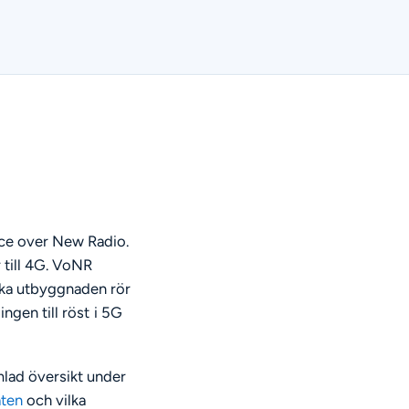
ice over New Radio.
r till 4G. VoNR
ska utbyggnaden rör
ingen till röst i 5G
mlad översikt under
äten
och vilka