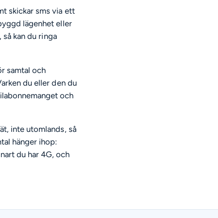
mt skickar sms via ett
ybyggd lägenhet eller
, så kan du ringa
för samtal och
 Varken du eller den du
mobilabonnemanget och
ät, inte utomlands, så
tal hänger ihop:
snart du har 4G, och