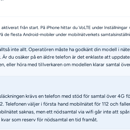
 aktiverat från start. På iPhone hittar du VoLTE under Inställningar 
På de flesta Android-mobiler under mobilnätverkets samtalsinställni
lltså inte allt. Operatören måste ha godkänt din modell i nätet
. Är du osäker på en äldre telefon är det enklaste att uppda
gen, eller höra med tillverkaren om modellen klarar samtal öve
läckningen krävs en telefon med stöd för samtal över 4G för
 Telefonen väljer i första hand mobilnätet för 112 och faller 
ilnätet saknas, men ett nödsamtal via wifi går inte att spår
s kvar som reserv för nödsamtal en tid framåt.