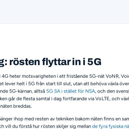
: rösten flyttar in i 5G
i 4G heter motsvarigheten i ett fristående 5G-nät VoNR, Vo
t lever helt i 5G från start till slut, utan att behöva växla öve
ende 5G-kärnan, alltså
5G SA i stället för NSA
, och den sven
tiken går de flesta samtal i dag fortfarande via VoLTE, och växl
-näten breddas.
r hänger ihop med resten av tekniken bakom näten finns en sa
ch vill du förstå hur rösten skiljer sig mellan
de fyra fysiska n