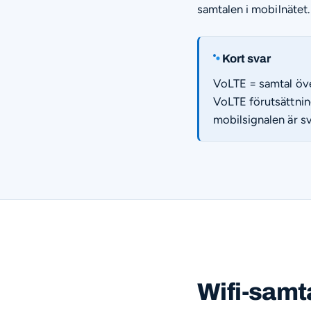
samtalen i mobilnätet.
Kort svar
VoLTE = samtal över
VoLTE förutsättning
mobilsignalen är s
Wifi-samta