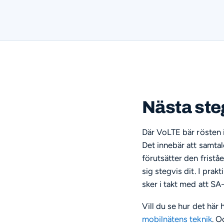
Nästa steg
Där VoLTE bär rösten 
Det innebär att samtale
förutsätter den fristå
sig stegvis dit. I prak
sker i takt med att SA
Vill du se hur det hä
mobilnätens teknik
. O