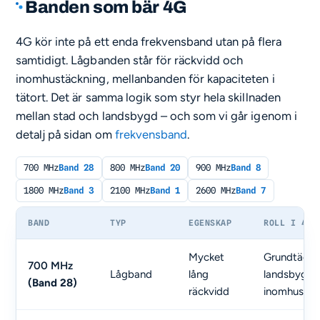
Banden som bär 4G
4G kör inte på ett enda frekvensband utan på flera
samtidigt. Lågbanden står för räckvidd och
inomhustäckning, mellanbanden för kapaciteten i
tätort. Det är samma logik som styr hela skillnaden
mellan stad och landsbygd – och som vi går igenom i
detalj på sidan om
frekvensband
.
700 MHz
Band 28
800 MHz
Band 20
900 MHz
Band 8
1800 MHz
Band 3
2100 MHz
Band 1
2600 MHz
Band 7
BAND
TYP
EGENSKAP
ROLL I 4G
Mycket
Grundtäckn
700 MHz
Lågband
lång
landsbygd 
(Band 28)
räckvidd
inomhus