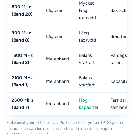
Mycket
800 MHz
Lågband
lång
Bastäckning
(Band 20)
räckvidd
900 MHz
Lång
Lågband
Bred täckni
(Band 8)
räckvidd
1800 MHz
Balans
Vardagskapa
Mellanband
(Band 3)
yta/fart
tätort
2100 MHz
Balans
Mellanband
Kapacitet i 
(Band 1)
yta/fart
2600 MHz
Hög
Fart där må
Mellanband
(Band 7)
kapacitet
samlade
Frekvensutrymmet tilldelas av Post- och telestyrelsen (PTS) genom
auktion, och banden delas mellan Telia, Tre och det samägda