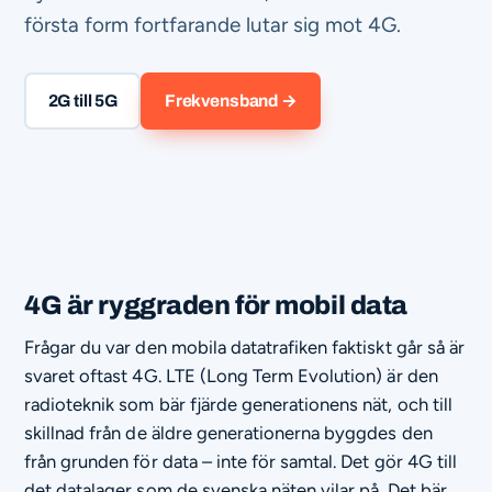
första form fortfarande lutar sig mot 4G.
2G till 5G
Frekvensband →
4G är ryggraden för mobil data
Frågar du var den mobila datatrafiken faktiskt går så är
svaret oftast 4G. LTE (Long Term Evolution) är den
radioteknik som bär fjärde generationens nät, och till
skillnad från de äldre generationerna byggdes den
från grunden för data – inte för samtal. Det gör 4G till
det datalager som de svenska näten vilar på. Det bär