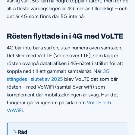
vanlig surf. 5G kan nå högre toppar i tätort, men för de
allra flesta vardagslägen är 4G mer än tillräckligt – och
det är 4G som finns där 5G inte når.
Rösten flyttade in i 4G med VoLTE
4G bär inte bara surfen, utan numera även samtalen.
Det sker med VoLTE (Voice over LTE), som lägger
rösten ovanpå datatrafiken i 4G-nätet i stället för att
koppla ned till ett gammalt samtalsnät. När
3G
stängdes i slutet av 2025
blev VoLTE det som bär
rösten – med VoWiFi (samtal över wifi) som
komplement där mobiltäckningen är svag. Hur det
fungerar går vi igenom på sidan om
VoLTE och
VoWiFi
.
Råd