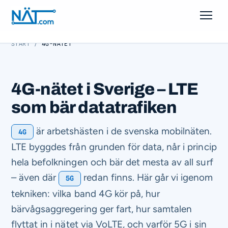
START
/
4G-NÄTET
Näten
Generationer
4G-nätet i Sverige – LTE
Frekvensband
som bär datatrafiken
Teknik
är arbetshästen i de svenska mobilnäten.
4G
LTE byggdes från grunden för data, når i princip
Hitta abonnemang
hela befolkningen och bär det mesta av all surf
– även där
redan finns. Här går vi igenom
5G
tekniken: vilka band 4G kör på, hur
bärvågsaggregering ger fart, hur samtalen
flyttat in i nätet via VoLTE, och varför 5G i sin