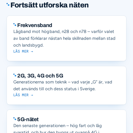
Fortsätt utforska näten
Frekvensband
Lågband mot högband, n28 och n78 – varför valet
av band förklarar nästan hela skillnaden mellan stad
och landsbygd.
LÄS MER →
2G, 3G, 4G och 5G
Generationerna som teknik – vad varje „G” är, vad
det används till och dess status i Sverige.
LÄS MER →
5G-nätet
Den senaste generationen – hög fart och låg
svarstid, och hur den byggs ut ovanpå 4G i